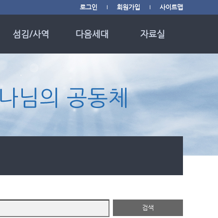
로그인
회원가입
사이트맵
|
|
섬김/사역
다음세대
자료실
사역소개
다음세대
교회소식
사역/행사 광고
영유아부
사진 갤러리
사역/행사 영상
유치부
자료 나눔
중보기도 사역
초등부
월별행사 캘린더
Youth Group
신앙자료 링크
English Ministry
매일성경 QT
필그림 한국학교
헌금 안내
하루 20분 성경읽기
때를 따라 드리는 기
도
검색