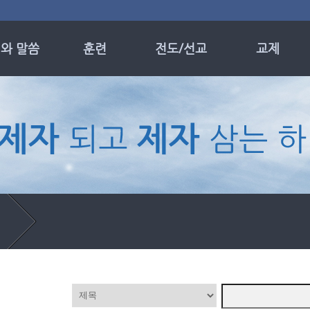
와 말씀
훈련
전도/선교
교제
 및 모임
제자훈련
선교 소식
목장
일설교
성경공부
선교 현황
나이별 전도회
 기도 설교
의 메시지
별집회
누엘성가대
온성가대
▼
자 칼럼