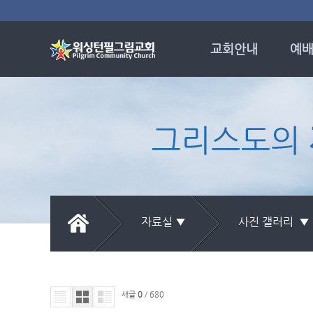
교회안내
예배
비전과 신앙고백
예배
교회 발자취
주
담임목사
시편의
섬기는 사람들
소망
새교우 안내
특
오시는 길
임마
시
자료실 ▼
사진 갤러리 
목회
새글
0
/ 680