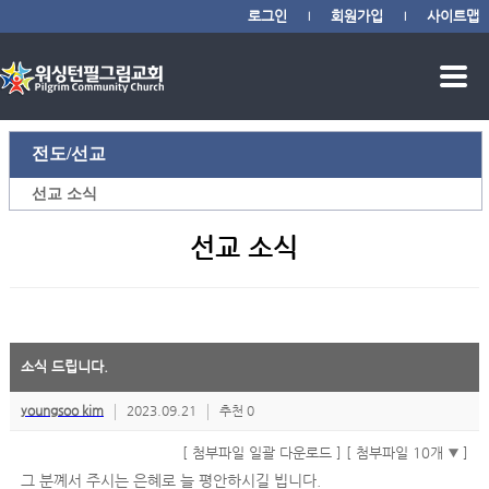
로그인
회원가입
사이트맵
|
|
전도/선교
선교 소식
선교 소식
소식 드립니다.
youngsoo kim
2023.09.21
추천 0
[ 첨부파일 일괄 다운로드 ]
[ 첨부파일 10개
]
그 분꼐서 주시는 은혜로 늘 평안하시길 빕니다.