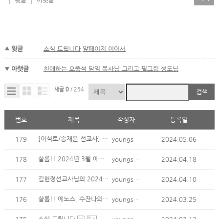
윗글
소식 드립니다.앞페이지 이어서
아랫글
친애하는 오중석 담임 목사님 그리고 필그림 성도님
새글
0
/ 254
검색
번호
제목
작성자
등록일
[이석로/송재은 선교사] 선교소식 (2024년 4월)
179
youngsoo kim
2024.05.06
샬롬!! 2024년 3월 에노스 & 수잔나의 지부티 소식입니..
178
youngsoo kim
2024.04.18
김현정선교사님의 2024년 4월 기도편지를 보내드립니다.
177
youngsoo kim
2024.04.10
샬롬!! 에노스, 수잔나의 2024년 1,2월 지부티 소식입니다.
176
youngsoo kim
2024.03.25
소식 드립니다