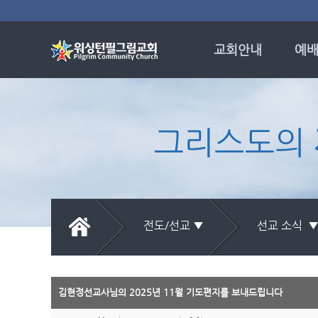
교회안내
예배
비전과 신앙고백
예배
교회 발자취
주
담임목사
시편의
섬기는 사람들
소망
새교우 안내
특
오시는 길
임마
시
전도/선교 ▼
선교 소식 
목회
김현정선교사님의 2025년 11월 기도편지를 보내드립니다