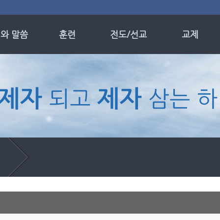
와 말씀
훈련
전도/선교
교제
 및 모임
제자훈련
선교 소식
목장
일설교
성경공부
선교 현황
나이별 전도회
 기도 설교
의 메시지
별집회
누엘성가대
온성가대
▼
자 칼럼