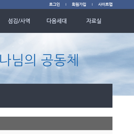
로그인
회원가입
사이트맵
|
|
섬김/사역
다음세대
자료실
사역소개
다음세대
교회소식
사역/행사 광고
영유아부
사진 갤러리
사역/행사 영상
유치부
자료 나눔
중보기도 사역
초등부
월별행사 캘린더
Youth Group
신앙자료 링크
English Ministry
매일성경 QT
필그림 한국학교
헌금 안내
하루 20분 성경읽기
때를 따라 드리는 기
도