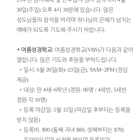
일
주일
오후
시
분에 있습니다
많은
30
(
)
4
30
.
성도님들의 참석을 바라며 하나님의 은혜가 넘치는
예배가 되도록 기도해 주시기 바랍니다
.
*
여름성경학교
:
여름성경학교
가 다음과 같이
(VBS)
열립니다
많은 기도와 후원을 부탁드립니다
.
.
일시
월
일
화
일
금
점심
+
: 6
20
(
)~23
(
), 9AM~2PM (
제공
)
대상
만
세
학년
정원
명
세반
세반
+
:
4
~6
(
: 80
/ 4
, 5
정원 각
명
10
)
등록 마감일
월
일
마감일 후부터는 등록을
+
: 5
15
(
받지 않음
)
등록비
둘째 자녀
셋째부터는
+
: $90 (
$80,
$70)
온라인으로만 신청을 받으며 등록비가