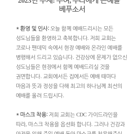
년 주제
주여
우리에게 은혜를
2023
:
,
베푸소서
*
환영 및 인사
:
오늘 함께 예배드리시는 모든
성도님들을 환영하고 축복합니다
저희 교회는
.
코로나 팬데믹 속에서 현장 예배와 온라인 예배를
병행해서 드리고 있습니다
건강상에 문제가 없으신
.
성도님들은 현장에서 함께 예배드리실 것을
권면합니다
교회에서든 집에서든 예배 때마다
.
마음과 뜻과 정성을 다해 최고의 하나님께 최선의
예배를 올려 드립시다
.
*
마스크 착용
:
저희 교회는
가이드라인을
CDC
따라
마스크 착용을 옵션화 합니다
그러나 건강과
,
.
안전을 위해 주일 예배 동안 마스크를 착용해주실