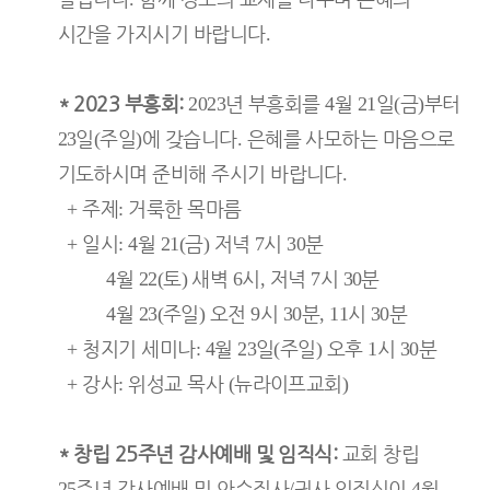
시간을 가지시기 바랍니다
.
* 2023
부흥회
:
년 부흥회를
월
일
금
부터
2023
4
21
(
)
일
주일
에 갖습니다
은혜를 사모하는 마음으로
23
(
)
.
기도하시며 준비해 주시기 바랍니다
.
주제
거룩한 목마름
+
:
일시
월
금
저녁
시
분
+
: 4
21(
)
7
30
월
토
새벽
시
저녁
시
분
4
22(
)
6
,
7
30
월
주일
오전
시
분
시
분
4
23(
)
9
30
, 11
30
청지기 세미나
월
일
주일
오후
시
분
+
: 4
23
(
)
1
30
강사
위성교 목사
뉴라이프교회
+
:
(
)
*
창립
25
주년 감사예배 및 임직식
:
교회 창립
주년 감사예배 및 안수집사
권사 임직식이
월
25
/
4