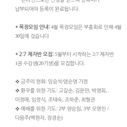
납부되어야 등록이 완료됩니다
.
*
목장모임 안내
:
월 목장모임은 부흥회로 인해
월
4
4
일에 갖습니다
30
* 2:7
제자반 모집
:
월부터 시작하는
제자반
5
2:7
권 수강생
기생
을 모집합니다
1
(20
)
.
❖
금주의 헌화
:
임승석
염순영 가정
/
❖
환우를 위한 기도
:
고길순
김운만
박영희
,
,
,
이정애
임정식
조태숙
조하준
최형관
,
,
,
,
❖
예배를 위한 기도
:
부 양승림
부 오영인
2
, 3
/
다음주
백현자
장경순
(
,
)