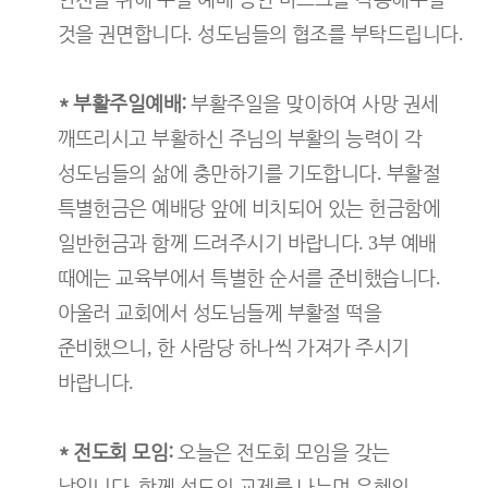
것을 권면합니다
성도님들의 협조를 부탁드립니다
.
.
*
부활주일예배
:
부활주일을 맞이하여 사망 권세
깨뜨리시고 부활하신 주님의 부활의 능력이 각
성도님들의 삶에 충만하기를 기도합니다
부활절
.
특별헌금은 예배당 앞에 비치되어 있는 헌금함에
일반헌금과 함께 드려주시기 바랍니다
부 예배
. 3
때에는 교육부에서 특별한 순서를 준비했습니다
.
아울러 교회에서 성도님들께 부활절 떡을
준비했으니
한 사람당 하나씩 가져가 주시기
,
바랍니다
.
*
전도회 모임
:
오늘은 전도회 모임을 갖는
날입니다
함께 성도의 교제를 나누며 은혜의
.