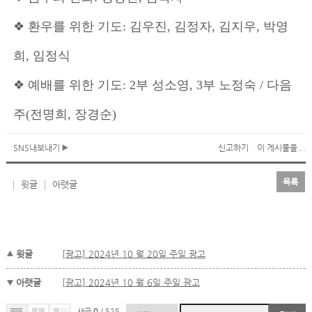
❖ 환우를 위한 기도: 김우진, 김정자, 김지우, 박영
희, 임정식
❖ 예배를 위한 기도: 2부 성소영, 3부 노정숙 / 다음
주(전명희, 장경순)
SNS내보내기
신고하기
이 게시물을...
목록
윗글
아랫글
윗글
[광고] 2024년 10 월 20일 주일 광고
아랫글
[광고] 2024년 10 월 6일 주일 광고
새글
0
/ 525