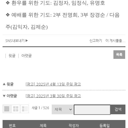
❖ 환우를 위한 기도: 김정자, 임정식, 유명호
❖ 예배를 위한 기도: 2부 전명희, 3부 장경순 / 다음
주(김익자, 김제순)
SNS내보내기
신고하기
이 게시물을...
목록
윗글
아랫글
윗글
[광고] 2025년 4월 13일 주일 광고
아랫글
[광고] 2025년 3월 30일 주일 광고
새글
1
/ 526
검색
번호
제목
작성자
등록일