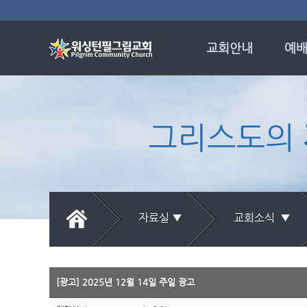
교회안내
예배
비전과 신앙고백
예배
교회 발자취
주
담임목사
시편의
섬기는 사람들
소망
새교우 안내
특
오시는 길
임마
시
자료실 ▼
교회소식 ▼
목회
[광고] 2025년 12월 14일 주일 광고