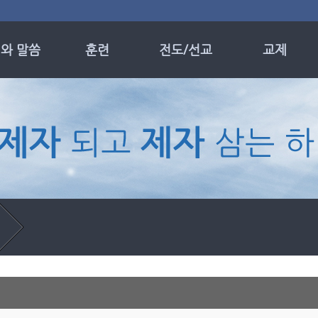
와 말씀
훈련
전도/선교
교제
 및 모임
제자훈련
선교 소식
목장
일설교
성경공부
선교 현황
나이별 전도회
 기도 설교
의 메시지
별집회
누엘성가대
온성가대
자 칼럼