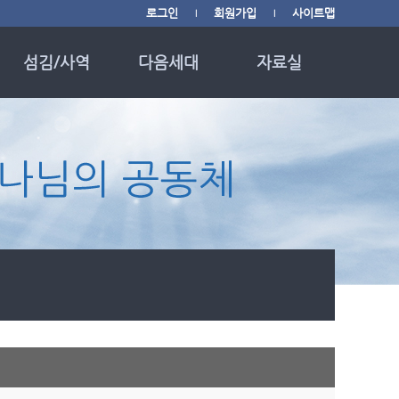
로그인
회원가입
사이트맵
|
|
섬김/사역
다음세대
자료실
사역소개
다음세대
교회소식
사역/행사 광고
영유아부
사진 갤러리
사역/행사 영상
유치부
자료 나눔
중보기도 사역
초등부
월별행사 캘린더
Youth Group
신앙자료 링크
English Ministry
매일성경 QT
필그림 한국학교
헌금 안내
하루 20분 성경읽기
때를 따라 드리는 기
도