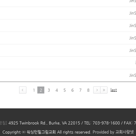
Jin
Jin
Jin
Jin
Jin
Jin
last
1
2
3
4
5
6
7
8
방침]
4925 Twinbrook Rd., Burke, VA 22015 / TEL: 703-978-1600 / FAX:
Copyright ⓒ 워싱턴필그림교회 All rights reserved.
Provided by
교회사랑넷