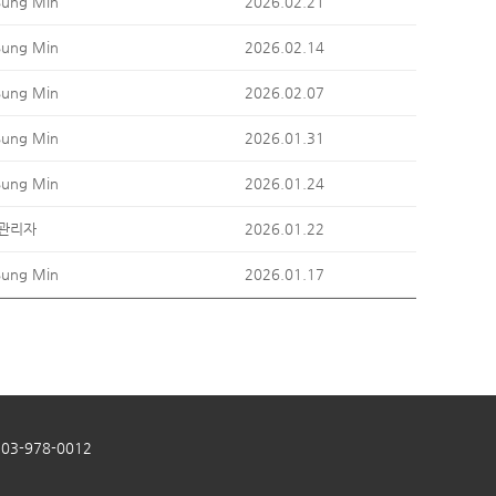
Sung Min
2026.02.21
Sung Min
2026.02.14
Sung Min
2026.02.07
Sung Min
2026.01.31
Sung Min
2026.01.24
관리자
2026.01.22
Sung Min
2026.01.17
 703-978-0012