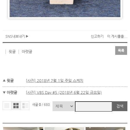
SNS내보내기
신고하기
이 게시물을...
목록
윗글
아랫글
윗글
[사진] 2018년 7월 1일 주일 스케치
아랫글
[사진] VBS Day #5 (2018년 6월 22일 금요일)
새글
0
/ 680
검색