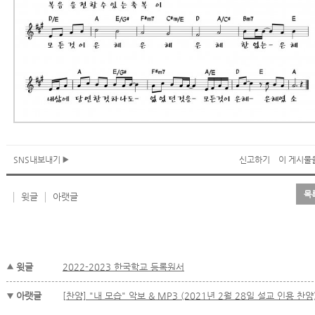
SNS내보내기
신고하기
이 게시물을
목
윗글
아랫글
윗글
2022-2023 한국학교 등록원서
아랫글
[찬양] "내 모습" 악보 & MP3 (2021년 2월 28일 설교 인용 찬양