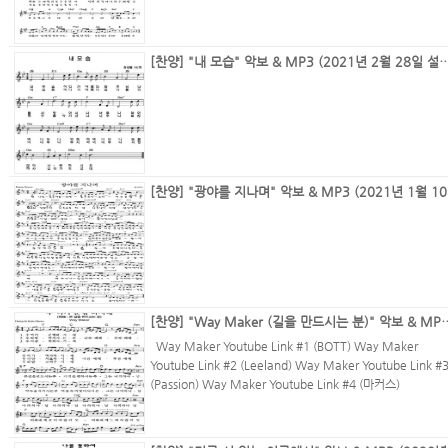
[찬양] "내 모습" 악보 & MP3 (2021년 2월 28
[찬양]
[찬양] "Way Maker (길을 만드시는 분)
Way Maker Youtube Link #1 (BOTT) Way Maker
Youtube Link #2 (Leeland) Way Maker Youtube Link #
(Passion) Way Maker Youtube Link #4 (마커스)