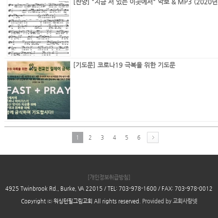
[찬양]
[기도문] 코로나19 극복을 위한 기도문
1
2
3
4
5
6
[개인정보취급방침]
4925 Twinbrook Rd., Burke, VA 22015 / TEL: 703-978-1600 / FAX: 703-978-0012
Copyright ⓒ 워싱턴필그림교회 All rights reserved.
Provided by
교회사랑넷