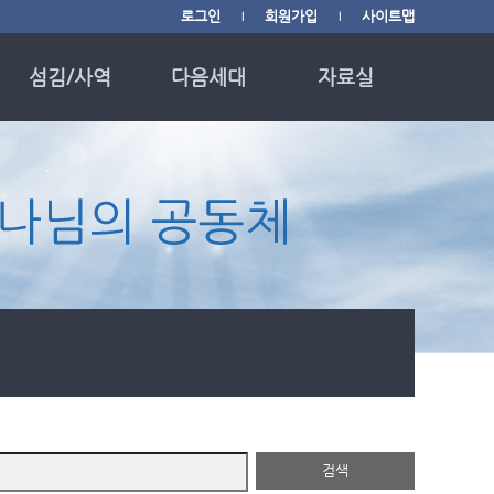
로그인
회원가입
사이트맵
|
|
섬김/사역
다음세대
자료실
사역소개
다음세대
교회소식
사역/행사 광고
영유아부
사진 갤러리
사역/행사 영상
유치부
자료 나눔
중보기도 사역
초등부
월별행사 캘린더
Youth Group
신앙자료 링크
English Ministry
매일성경 QT
필그림 한국학교
헌금 안내
하루 20분 성경읽기
때를 따라 드리는 기
도
검색