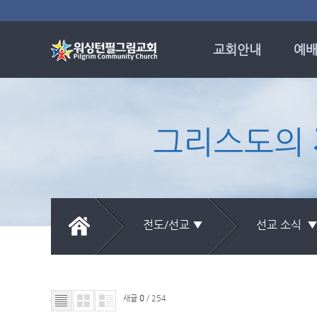
교회안내
예배
비전과 신앙고백
예배
교회 발자취
주
담임목사
시편의
섬기는 사람들
소망
새교우 안내
특
오시는 길
임마
시
전도/선교 ▼
선교 소식 
목회
새글
0
/ 254