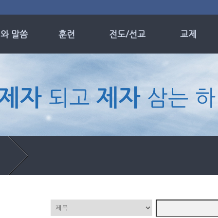
와 말씀
훈련
전도/선교
교제
 및 모임
제자훈련
선교 소식
목장
일설교
성경공부
선교 현황
나이별 전도회
 기도 설교
의 메시지
별집회
누엘성가대
온성가대
▼
자 칼럼