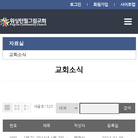
로그인
회원가입
사이트맵
|
|
자료실
교회소식
교회소식
새글
0
/ 525
검색
번호
제목
작성자
등록일
390
[광고] 2024년 1월 7일 주일 광고
행정실
2024.01.06