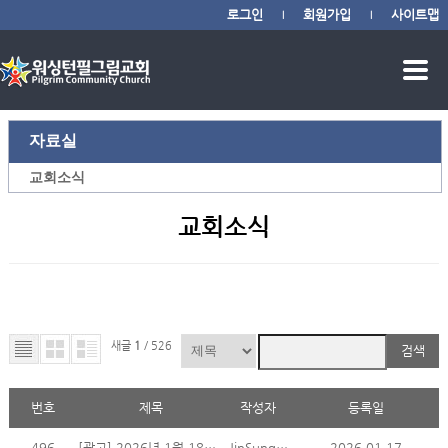
로그인
회원가입
사이트맵
|
|
자료실
교회소식
교회소식
새글
1
/ 526
검색
번호
제목
작성자
등록일
496
[광고] 2026년 1월 18일 주일 광고
JinSung Min
2026.01.17