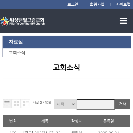
로그인
회원가입
사이트맵
|
|
자료실
교회소식
교회소식
새글
0
/ 526
검색
번호
제목
작성자
등록일
466
[광고] 2025년 6월 22일 주일 광고
행정실
2025.06.21